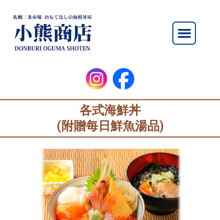
内
容
メ
を
ニ
ス
ュ
キ
ー
ッ
プ
各式海鮮丼
(附贈每日鮮魚湯品)