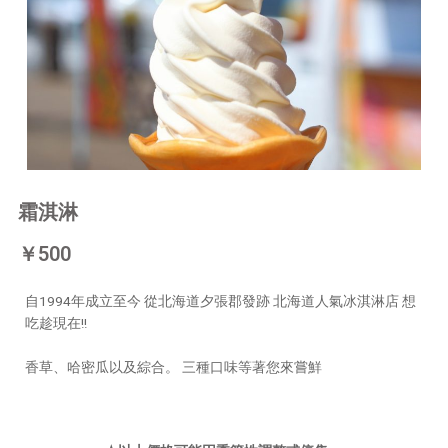
霜淇淋
￥500
自1994年成立至今 從北海道夕張郡發跡 北海道人氣冰淇淋店 想
吃趁現在!!
香草、哈密瓜以及綜合。 三種口味等著您來嘗鮮