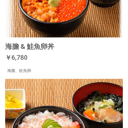
海膽 & 鮭魚卵丼
￥6,780
海膽、鮭魚卵.