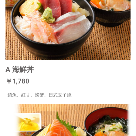
A 海鮮丼
￥1,780
鮪魚、紅甘、螃蟹、日式玉子燒.