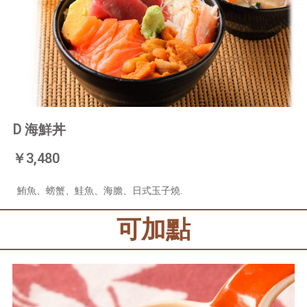
Ⅾ 海鮮丼
￥3,480
鮪魚、螃蟹、鮭魚、海膽、日式玉子燒.
可加點