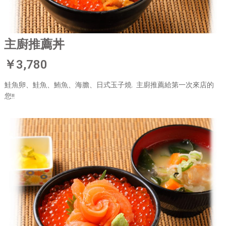
主廚推薦丼
￥3,780
鮭魚卵、鮭魚、鮪魚、海膽、日式玉子燒. 主廚推薦給第一次來店的
您!!