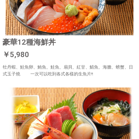
豪華12種海鮮丼
￥5,980
牡丹蝦、鮭魚卵、鮪魚、鮭魚、扇貝、紅甘、鯖魚、海膽、螃蟹、日
式玉子燒. 一次可以吃到各式各樣的生魚片!!