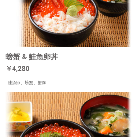
螃蟹 & 鮭魚卵丼
￥4,280
鮭魚卵、螃蟹、蟹腳.