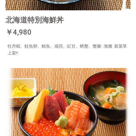
北海道特別海鮮丼
￥4,980
牡丹蝦、鮭魚卵、鮪魚、扇貝、紅甘、螃蟹、蟹腳 .
海膽
新菜單
上架!!