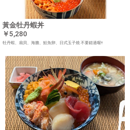
黃金牡丹蝦丼
￥5,280
牡丹蝦、扇貝、海膽、鮭魚卵、日式玉子燒 不要錯過喔!!