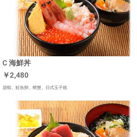
C 海鮮丼
￥2,480
甜蝦、鮭魚卵、螃蟹、日式玉子燒.