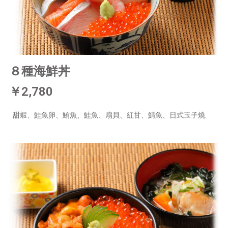
８種海鮮丼
￥2,780
甜蝦、鮭魚卵、鮪魚、鮭魚、扇貝、紅甘、鯖魚、日式玉子燒.