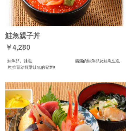
鮭魚親子丼
￥4,280
鮭魚卵、鮭魚. 滿滿的鮭魚卵及鮭魚生魚
片,推薦給極愛鮭魚的饕客!!