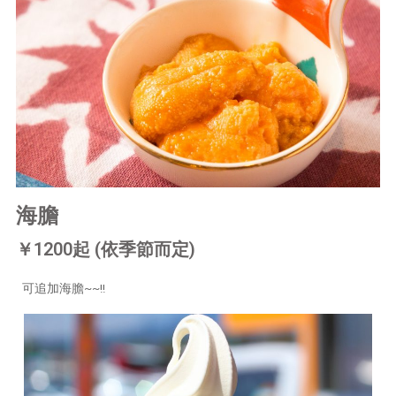
海膽
￥1200起 (依季節而定)
可追加海膽~~!!