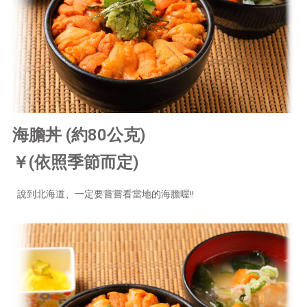
海膽丼 (約80公克)
￥(依照季節而定)
說到北海道、一定要嘗嘗看當地的海膽喔!!